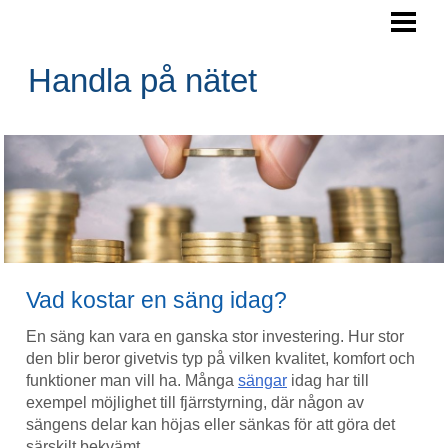
HANDLA PÅ NÄTET
HANDLA SÄKERT PÅ NÄTET
Handla på nätet
KÖPA SAKER PÅ NÄTET
HANDLA PÅ NÄTET TIPS
BLOGG
Vad kostar en säng idag?
En säng kan vara en ganska stor investering. Hur stor
den blir beror givetvis typ på vilken kvalitet, komfort och
funktioner man vill ha. Många
sängar
idag har till
exempel möjlighet till fjärrstyrning, där någon av
sängens delar kan höjas eller sänkas för att göra det
särskilt bekvämt.