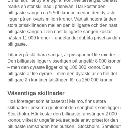
En annan, lite dyrare typ, är kontinentalsängar. Genast
märks en stor skillnad i prisnivån. Här kostar den
billigaste sängen ca 5 500 kronor, medan den dyraste
ligger på en kvarts miljon kronor. Värt att notera är den
stora prisskillnaden mellan den billigaste och den näst
billigaste sängen. Den näst billigaste sängen kostar
nästan 11 000 kronor – ungefär det dubbla priset av den
billigaste.
Tittar vi på ställbara sängar, är prisspannet lite mindre.
Den billigaste ligger visserligen på ungefär 8 000 kronor
– men den dyraste ligger kring 100 000 kronor. Den
billigaste är lite dyrare – men den dyraste är en hel del
billigare än kontinentalsängen för ca 250 000 kronor.
Väsentliga skillnader
Hos företaget som är baserat i Malmö, finns stora
skillnader i priserna gentemot den sängbutik som ligger i
Stockholm. Här kostar den billigaste ramsängen 2 000
kronor, vilket är ungefär två tredjedelar av priset för den
billigaste ramsängen hos butiken i Stockholm. Samtidigt