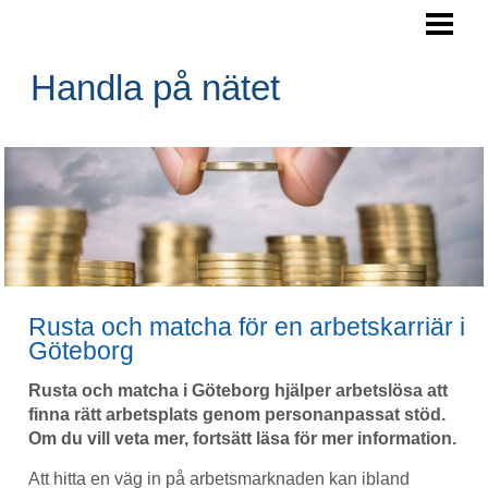
HANDLA PÅ NÄTET
HANDLA SÄKERT PÅ NÄTET
Handla på nätet
KÖPA SAKER PÅ NÄTET
HANDLA PÅ NÄTET TIPS
BLOGG
Rusta och matcha för en arbetskarriär i
Göteborg
Rusta och matcha i Göteborg hjälper arbetslösa att
finna rätt arbetsplats genom personanpassat stöd.
Om du vill veta mer, fortsätt läsa för mer information.
Att hitta en väg in på arbetsmarknaden kan ibland