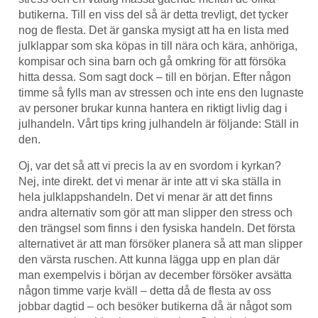
butikerna. Till en viss del så är detta trevligt, det tycker
nog de flesta. Det är ganska mysigt att ha en lista med
julklappar som ska köpas in till nära och kära, anhöriga,
kompisar och sina barn och gå omkring för att försöka
hitta dessa. Som sagt dock – till en början. Efter någon
timme så fylls man av stressen och inte ens den lugnaste
av personer brukar kunna hantera en riktigt livlig dag i
julhandeln. Vårt tips kring julhandeln är följande: Ställ in
den.
Oj, var det så att vi precis la av en svordom i kyrkan?
Nej, inte direkt. det vi menar är inte att vi ska ställa in
hela julklappshandeln. Det vi menar är att det finns
andra alternativ som gör att man slipper den stress och
den trängsel som finns i den fysiska handeln. Det första
alternativet är att man försöker planera så att man slipper
den värsta ruschen. Att kunna lägga upp en plan där
man exempelvis i början av december försöker avsätta
någon timme varje kväll – detta då de flesta av oss
jobbar dagtid – och besöker butikerna då är något som