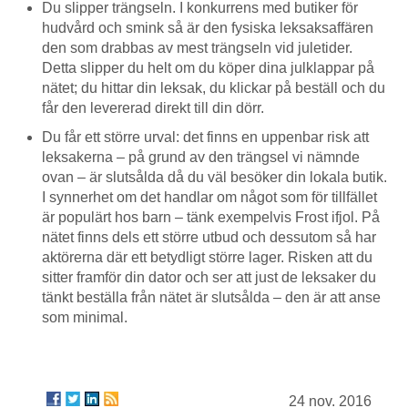
Du slipper trängseln. I konkurrens med butiker för
hudvård och smink så är den fysiska leksaksaffären
den som drabbas av mest trängseln vid juletider.
Detta slipper du helt om du köper dina julklappar på
nätet; du hittar din leksak, du klickar på beställ och du
får den levererad direkt till din dörr.
Du får ett större urval: det finns en uppenbar risk att
leksakerna – på grund av den trängsel vi nämnde
ovan – är slutsålda då du väl besöker din lokala butik.
I synnerhet om det handlar om något som för tillfället
är populärt hos barn – tänk exempelvis Frost ifjol. På
nätet finns dels ett större utbud och dessutom så har
aktörerna där ett betydligt större lager. Risken att du
sitter framför din dator och ser att just de leksaker du
tänkt beställa från nätet är slutsålda – den är att anse
som minimal.
24 nov. 2016