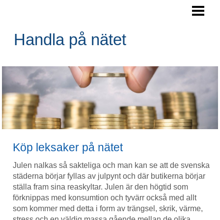
HANDLA PÅ NÄTET
HANDLA SÄKERT PÅ NÄTET
Handla på nätet
KÖPA SAKER PÅ NÄTET
HANDLA PÅ NÄTET TIPS
BLOGG
Köp leksaker på nätet
Julen nalkas så sakteliga och man kan se att de svenska
städerna börjar fyllas av julpynt och där butikerna börjar
ställa fram sina reaskyltar. Julen är den högtid som
förknippas med konsumtion och tyvärr också med allt
som kommer med detta i form av trängsel, skrik, värme,
stress och en väldig massa gående mellan de olika