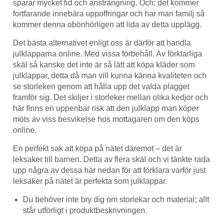
sparar mycket tid och ansträngning. Och; det kommer
fortfarande innebära uppoffringar och har man familj så
kommer denna obönhörligen att lida av detta upplägg.
Det bästa alternativet enligt oss är därför att handla
julklapparna online. Med vissa förbehåll. Av förklarliga
skäl så kanske det inte är så lätt att köpa kläder som
julklappar, detta då man vill kunna känna kvaliteten och
se storleken genom att hålla upp det valda plagget
framför sig. Det skiljer i storleker mellan olika kedjor och
här finns en uppenbar risk att den julklapp man köper
möts av viss besvikelse hos mottagaren om den köps
online.
En perfekt sak att köpa på nätet däremot – det är
leksaker till barnen. Detta av flera skäl och vi tänkte rada
upp några av dessa här nedan för att förklara varför just
leksaker på nätet är perfekta som julklappar.
Du behöver inte bry dig om storlekar och material; allt
står utförligt i produktbeskrivningen.