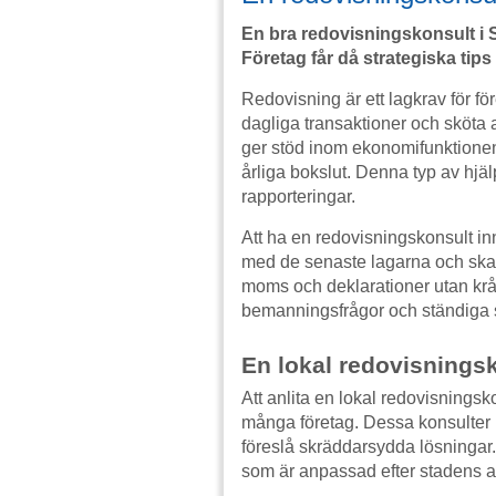
En bra redovisningskonsult i S
Företag får då strategiska tip
Redovisning är ett lagkrav för före
dagliga transaktioner och sköta 
ger stöd inom ekonomifunktione
årliga bokslut. Denna typ av hj
rapporteringar.
Att ha en redovisningskonsult inn
med de senaste lagarna och skatt
moms och deklarationer utan krån
bemanningsfrågor och ständiga sys
En lokal redovisningsk
Att anlita en lokal redovisningsko
många företag. Dessa konsulter
föreslå skräddarsydda lösningar.
som är anpassad efter stadens a