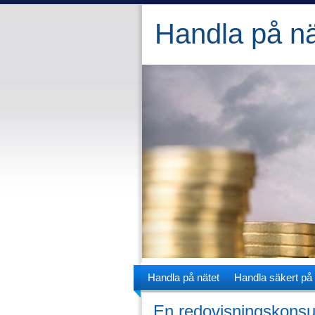
Handla på nä
Handla på nätet
Handla säkert på 
En redovisningskonsul