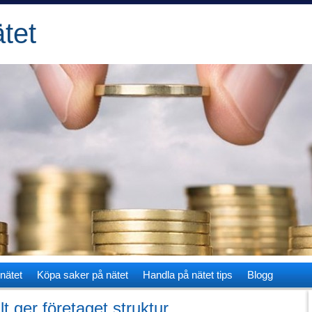
tet
nätet
Köpa saker på nätet
Handla på nätet tips
Blogg
t ger företaget struktur