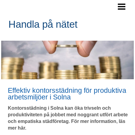
HANDLA PÅ NÄTET
HANDLA SÄKERT PÅ NÄTET
Handla på nätet
KÖPA SAKER PÅ NÄTET
HANDLA PÅ NÄTET TIPS
BLOGG
Effektiv kontorsstädning för produktiva
arbetsmiljöer i Solna
Kontorsstädning i Solna kan öka trivseln och
produktiviteten på jobbet med noggrant utfört arbete
och empatiska städföretag. För mer information, läs
mer här.