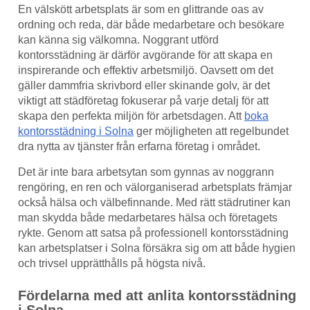
En välskött arbetsplats är som en glittrande oas av
ordning och reda, där både medarbetare och besökare
kan känna sig välkomna. Noggrant utförd
kontorsstädning är därför avgörande för att skapa en
inspirerande och effektiv arbetsmiljö. Oavsett om det
gäller dammfria skrivbord eller skinande golv, är det
viktigt att städföretag fokuserar på varje detalj för att
skapa den perfekta miljön för arbetsdagen. Att
boka
kontorsstädning i Solna
ger möjligheten att regelbundet
dra nytta av tjänster från erfarna företag i området.
Det är inte bara arbetsytan som gynnas av noggrann
rengöring, en ren och välorganiserad arbetsplats främjar
också hälsa och välbefinnande. Med rätt städrutiner kan
man skydda både medarbetares hälsa och företagets
rykte. Genom att satsa på professionell kontorsstädning
kan arbetsplatser i Solna försäkra sig om att både hygien
och trivsel upprätthålls på högsta nivå.
Fördelarna med att anlita kontorsstädning